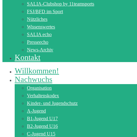
SALIA-Clubshop by 11teamsports
FSJ/BFD im Sport
Nützliches
Wissenswertes
SALIA echo
Presseecho
News-Archiv
Kontakt
Willkommen!
Nachwuchs
Organisation
Verhaltenskodex
Kinder- und Jugendschutz
A-Jugend
B1-Jugend U17
B2-Jugend U16
C-Jugend U15