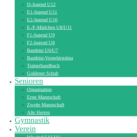
D-Jugend U12
E1-Jugend U11
E2-Jugend U10
E-/F-Mädchen U8/U11
F1-Jugend U9
F2-Jugend U8
Bambini U6/U7
Bambini-Vorgebirgsliga
Trainerhandbuch
Goldener Schuh
Senioren
Organisation
Erste Mannschaft
Zweite Mannschaft
Alte Herren
Gymnastik
Verein