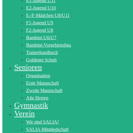
E1-Jugend U11
E2-Jugend U10
E-/F-Mädchen U8/U11
F1-Jugend U9
F2-Jugend U8
Bambini U6/U7
Bambini-Vorgebirgsliga
Trainerhandbuch
Goldener Schuh
Senioren
Organisation
Erste Mannschaft
Zweite Mannschaft
Alte Herren
Gymnastik
Verein
Wir sind SALIA!
SALIA-Mitgliedschaft