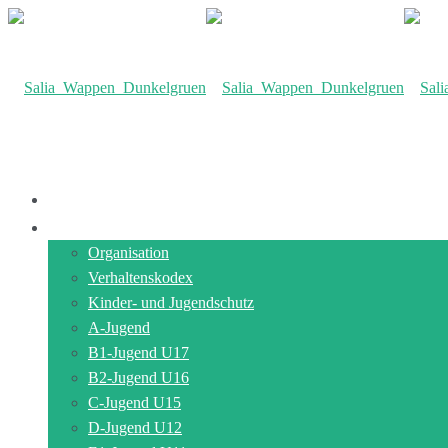
Willkommen!
Nachwuchs
Organisation
Verhaltenskodex
Kinder- und Jugendschutz
A-Jugend
B1-Jugend U17
B2-Jugend U16
C-Jugend U15
D-Jugend U12