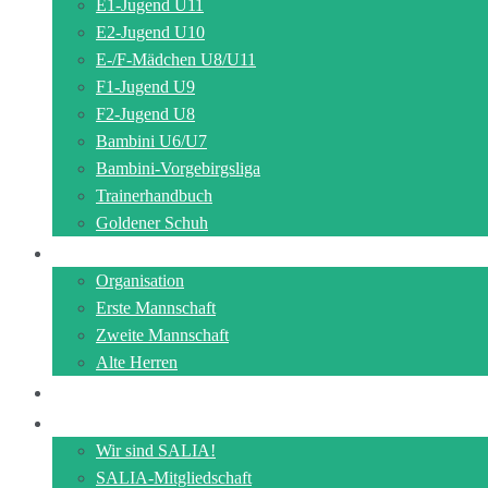
E1-Jugend U11
E2-Jugend U10
E-/F-Mädchen U8/U11
F1-Jugend U9
F2-Jugend U8
Bambini U6/U7
Bambini-Vorgebirgsliga
Trainerhandbuch
Goldener Schuh
Senioren
Organisation
Erste Mannschaft
Zweite Mannschaft
Alte Herren
Gymnastik
Verein
Wir sind SALIA!
SALIA-Mitgliedschaft