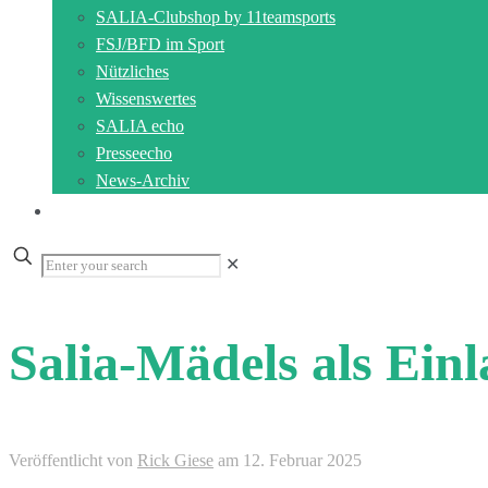
SALIA-Clubshop by 11teamsports
FSJ/BFD im Sport
Nützliches
Wissenswertes
SALIA echo
Presseecho
News-Archiv
Kontakt
✕
Salia-Mädels als Ein
Veröffentlicht von
Rick Giese
am
12. Februar 2025