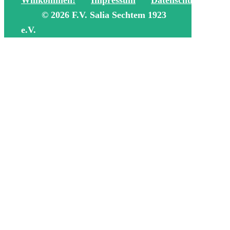
Willkommen!
Impressum
Datenschutz
DF
© 2026 F.V. Salia Sechtem 1923
e.V.